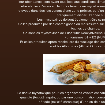
leur abondance, sont avant tout liées aux conditions clima
être établie à l'avance. De fortes teneurs en mycotoxine
relevées dans des lots venant d'une zone précise, ou d'un
pratiquement disparu l'année su
Les mycotoxines doivent également être scin
Celles produites par des champignons ou moisissures sur 
toxines de champs.
Ce sont les mycotoxines de Fusarium: Déoxynivalénol
Fumonisines B1 + B2 (FUM
Et celles produites après récolte lors du stockage des cé
sont les Aflatoxines (AF) et Ochratox
Le risque mycotoxique pour les organismes vivants est ca
quantité (toxicité aiguë), ou par une consommation couran
période (toxicité chronique) d'une ou de plu