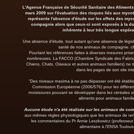
L'Agence Française de Sécurité Sanitaire des Aliment
mars 2009 sur l'évaluation des risques liés aux mycot
représente l'absence d'étude sur les effets des my
compagnie alors que ceux-ci sont exposés à la dura
inhérente à leur très longue espéra
Une absence d'étude, tout autant qu'une absence de législat
santé de nos animaux de compagnie: ch
Pourtant les références faites à diverses mesures pris
nombreuses. La FACCO (Chambre Syndicale des Fabrica
Chiens, Chats, Oiseaux et autres animaux familiers) ne 
dans les pages de son site int
"Des niveaux maxima à ne pas dépasser ont été établ
Commission Européenne (2006/576) pour les différen
moisissures pouvant se développer dans les céréales uti
aliments pour animaux famili
Aucune étude n'a été réalisée sur les animaux de co
aux mêmes règles physiologiques que les animaux de rente
les commentaires du Pr Annie Leszkowicz (professeur d
alimentaire à l'ENSA Toulous