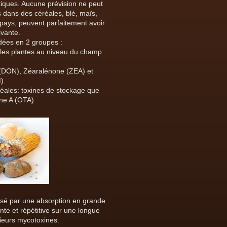
tiques. Aucune prévision ne peut
s dans des céréales, blé, maïs,
 pays, peuvent parfaitement avoir
ivante.
dées en 2 groupes :
les plantes au niveau du champ:
 (DON), Zéaralénone (ZEA) et
)
réales: toxines de stockage que
ine A (OTA).
usé par une absorption en grande
te et répétitive sur une longue
sieurs mycotoxines.