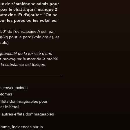
aux de zéaralénone admis pour
 pas le chat à qui il manque 2
otoxine. Et d'ajouter: "On ne
ur les porcs ou les volailles."
50* de l’ochratoxine A est, par
kg pour le porc (voie orale), et
rale)
antitatif de la toxicité d'une
a provoquer la mort de la moitié
s la substance est toxique.
es mycotoxines
ptomes
 effets dommageables pour
et le bétail
et autres effets dommageables
omme, incidences sur la