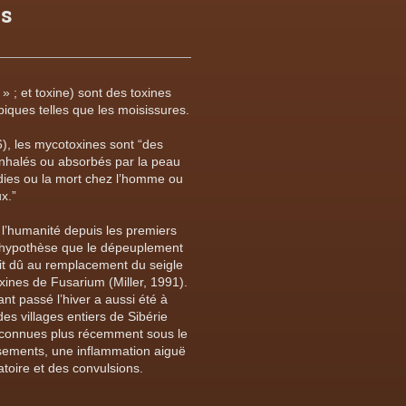
s
 ; et toxine) sont des toxines
ques telles que les moisissures.
6), les mycotoxines sont “des
inhalés ou absorbés par la peau
adies ou la mort chez l’homme ou
x.”
 l’humanité depuis les premiers
l’hypothèse que le dépeuplement
ait dû au remplacement du seigle
xines de Fusarium (Miller, 1991).
t passé l’hiver a aussi été à
des villages entiers de Sibérie
 connues plus récemment sous le
sements, une inflammation aiguë
atoire et des convulsions.