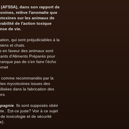
s (AFSSA), dans son rapport de
oxines, relève l'anomalie que
cotoxines sur les animaux de
bilité de l'action toxique
nce de vie.
ion, qui sont préjudiciables à la
iens et chats.
es en faveur des animaux sont
nts d'Aliments Préparés pour
manque pas de s'en faire l'écho
ernet
is comme recommandés par la
tes mycotoxines issues des
lisées dans la fabrication des
ers.
mpagnie
.
Ils sont supposés obéir
.. Est-ce juste? Voir à ce sujet
e toxicologie et de sécurité
e).