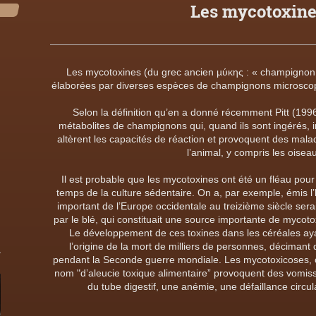
Les mycotoxine
Les mycotoxines (du grec ancien µύκης : « champignon »
élaborées par diverses espèces de champignons microscopi
Selon la définition qu’en a donné récemment Pitt (199
métabolites de champignons qui, quand ils sont ingérés, 
altèrent les capacités de réaction et provoquent des mal
l’animal, y compris les oiseau
Il est probable que les mycotoxines ont été un fléau pour
temps de la culture sédentaire. On a, par exemple, émis 
important de l’Europe occidentale au treizième siècle ser
par le blé, qui constituait une source importante de mycoto
Le développement de ces toxines dans les céréales ayan
l’origine de la mort de milliers de personnes, décimant 
pendant la Seconde guerre mondiale. Les mycotoxicoses,
nom "d’aleucie toxique alimentaire” provoquent des vomis
du tube digestif, une anémie, une défaillance circul