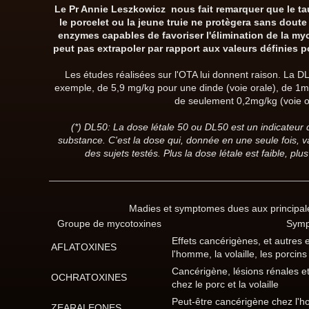
Le Pr Annie Leszkowicz nous fait remarquer que le t
le porcelet ou la jeune truie ne protègera sans doute
enzymes capables de favoriser l'élimination de la myc
peut pas extrapoler par rapport aux valeurs définies po
Les études réalisées sur l'OTA lui donnent raison. La DL
exemple, de 5,9 mg/kg pour une dinde (voie orale), de 1mg/
de seulement 0,2mg/kg (voie o
(*) DL50: La dose létale 50 ou DL50 est un indicateur qu
substance. C'est la dose qui, donnée en une seule fois, v
des sujets testés. Plus la dose létale est faible, plu
Madies et symptomes dues aux principal
Groupe de mycotoxines
Sym
Effets cancérigènes, et autres
AFLATOXINES
l'homme, la volaille, les porcins 
Cancérigène, lésions rénales 
OCHRATOXINES
chez le porc et la volaille
Peut-être cancérigène chez l'h
ZEARALEONES