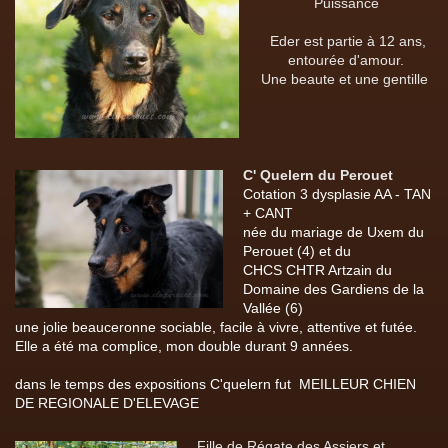
Puissance
Eder est partie à 12 ans,
entourée d'amour.
Une beaute et une gentille
C' Quelern du Perouet
Cotation 3 dysplasie AA - TAN
+ CANT
née du mariage de Uxem du
Perouet (4) et du
CHCS CHTR Artzain du
Domaine des Gardiens de la
Vallée (6)
une jolie beauceronne sociable, facile à vivre, attentive et futée.
Elle a été ma complice, mon double durant 9 années.
dans le temps des expositions C'quelern fut MEILLEUR CHIEN
DE REGIONALE D'ELEVAGE
Fille de Régate des Assiers et