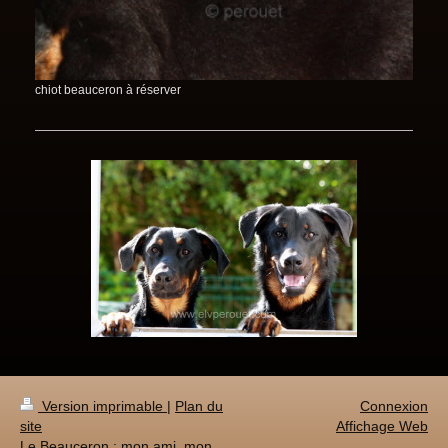
chiot beauceron à réserver
Version imprimable
|
Plan du
Connexion
site
Affichage Web
Le Beauceron : mon ami, mon