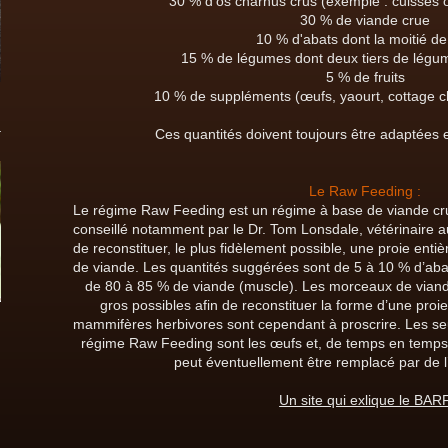
30 % d'os charnus crus (exemple : cuisses 
30 % de viande crue
10 % d'abats dont la moitié de
15 % de légumes dont deux tiers de légume
5 % de fruits
10 % de suppléments (œufs, yaourt, cottage ch
Ces quantités doivent toujours être adaptées e
Le Raw Feeding :
Le régime Raw Feeding est un régime à base de viande crue
conseillé notamment par le Dr. Tom Lonsdale, vétérinaire au
de reconstituer, le plus fidèlement possible, une proie enti
de viande. Les quantités suggérées sont de 5 à 10 % d’aba
de 80 à 85 % de viande (muscle). Les morceaux de viande 
gros possibles afin de reconstituer la forme d’une proi
mammifères herbivores sont cependant à proscrire. Les se
régime Raw Feeding sont les œufs et, de temps en temps, 
peut éventuellement être remplacé par de l
Un site qui exlique le BAR