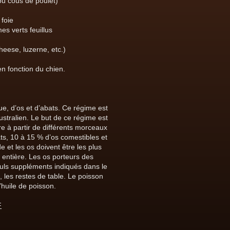
ou cous de poulet)
 foie
s verts feuillus
eese, luzerne, etc.)
n fonction du chien.
, d’os et d’abats. Ce régime est
stralien. Le but de ce régime est
ère à partir de différents morceaux
ts, 10 à 15 % d’os comestibles et
et les os doivent être les plus
e entière. Les os porteurs des
uls suppléments indiqués dans le
les restes de table. Le poisson
’huile de poisson.
F